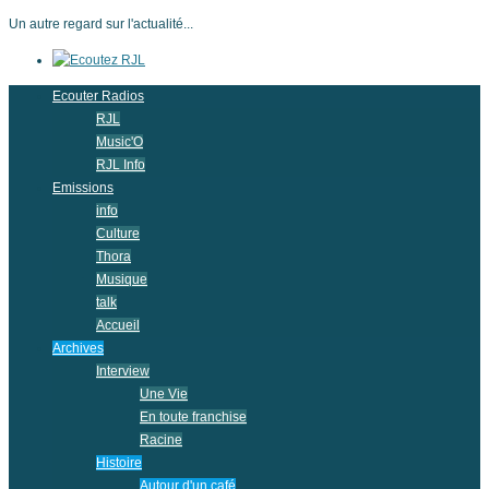
Un autre regard sur l'actualité...
Ecouter Radios
RJL
Music'O
RJL Info
Emissions
info
Culture
Thora
Musique
talk
Accueil
Archives
Interview
Une Vie
En toute franchise
Racine
Histoire
Autour d'un café