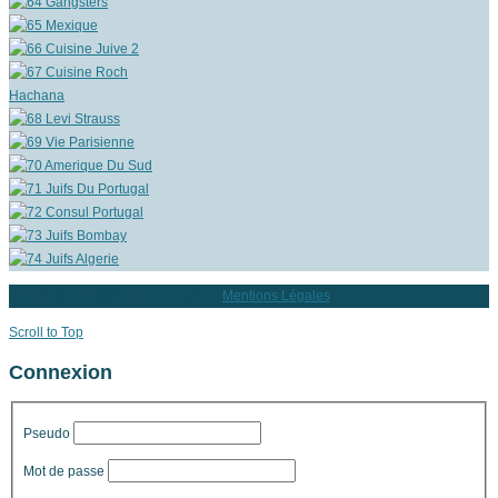
RJL Radio Judaica Lyon
© 2026 |
Mentions Légales
Scroll to Top
Connexion
Pseudo
Mot de passe