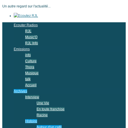
Un autre regard sur l'actualité...
Ecouter Radios
RJL
Music'O
RJL Info
Emissions
info
Culture
Thora
Musique
talk
Accueil
Archives
Interview
Une Vie
En toute franchise
Racine
Histoire
Autour d'un café