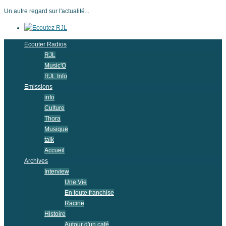
Un autre regard sur l'actualité...
Ecouter Radios
RJL
Music'O
RJL Info
Emissions
info
Culture
Thora
Musique
talk
Accueil
Archives
Interview
Une Vie
En toute franchise
Racine
Histoire
Autour d'un café