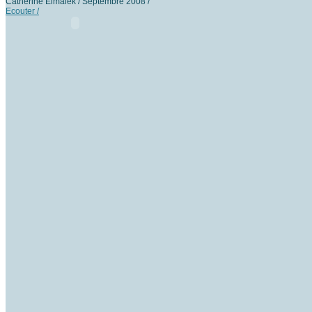
Catherine Elmalek / Septembre 2008 /
Ecouter /