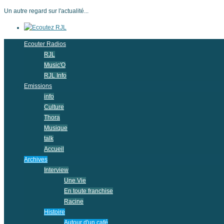
Un autre regard sur l'actualité...
Ecouter Radios
RJL
Music'O
RJL Info
Emissions
info
Culture
Thora
Musique
talk
Accueil
Archives
Interview
Une Vie
En toute franchise
Racine
Histoire
Autour d'un café