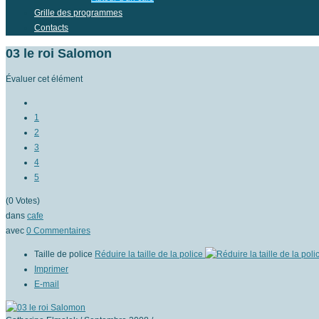
Grille des programmes
Contacts
03 le roi Salomon
Évaluer cet élément
1
2
3
4
5
(0 Votes)
dans
cafe
avec
0
Commentaires
Taille de police
Réduire la taille de la police
Imprimer
E-mail