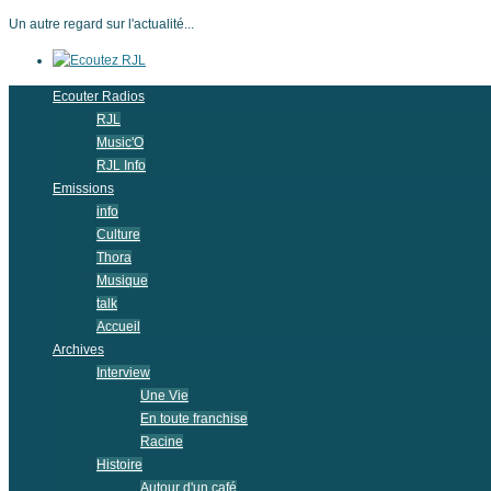
Un autre regard sur l'actualité...
Ecouter Radios
RJL
Music'O
RJL Info
Emissions
info
Culture
Thora
Musique
talk
Accueil
Archives
Interview
Une Vie
En toute franchise
Racine
Histoire
Autour d'un café