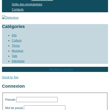
Grille des programmes
Contacts
Catégories
Info
Culture
Thora
Musique
Talk
Interwiew
RJL Radio Judaica Lyon
© 2026 |
Mentions Légales
Scroll to Top
Connexion
Pseudo
Mot de passe