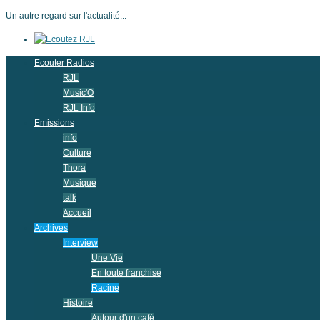
Un autre regard sur l'actualité...
Ecouter Radios
RJL
Music'O
RJL Info
Emissions
info
Culture
Thora
Musique
talk
Accueil
Archives
Interview
Une Vie
En toute franchise
Racine
Histoire
Autour d'un café