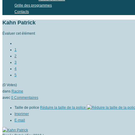
Grille des programmes
Contacts
Kahn Patrick
Évaluer cet élément
1
2
3
4
5
(0 Votes)
dans
Racine
avec
0
Commentaires
Taille de police
Réduire la taille de la police
Imprimer
E-mail