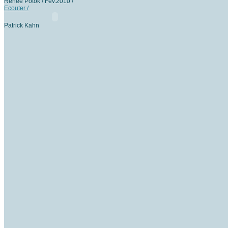
Renée Potok / Fev.2010 /
Ecouter /
Patrick Kahn