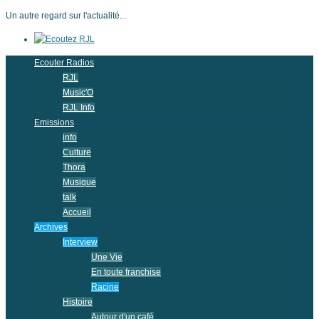
Un autre regard sur l'actualité...
Ecouter Radios
RJL
Music'O
RJL Info
Emissions
info
Culture
Thora
Musique
talk
Accueil
Archives
Interview
Une Vie
En toute franchise
Racine
Histoire
Autour d'un café