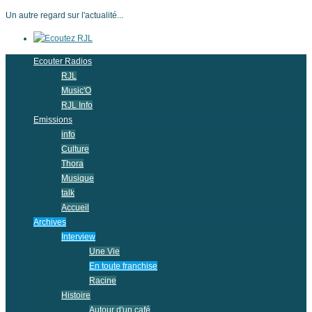
Un autre regard sur l'actualité...
Ecouter Radios
RJL
Music'O
RJL Info
Emissions
info
Culture
Thora
Musique
talk
Accueil
Archives
Interview
Une Vie
En toute franchise
Racine
Histoire
Autour d'un café